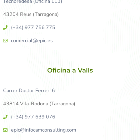
Tecnoredesa (Oficina 113)
43204 Reus (Tarragona)
(+34) 977 756 775
comercial@epic.es
Oficina a Valls
Carrer Doctor Ferrer, 6
43814 Vila-Rodona (Tarragona)
(+34) 977 639 076
epic@infocamconsulting.com