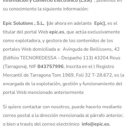
Información y Comercio Electrónico (LSSI)”
, ponemos en
su conocimiento la siguiente información:
Epic Solutions
, S.L,
[
de ahora en adelante
Epic
],
es el
titular del portal Web
epic.es
, que actúa exclusivamente
como explotadora, y gestora de los contenidos de los
portales Web domiciliada a: Avinguda de Bellissens, 42
(Edificio TECNOREDESSA – Despacho 113) 43204 Reus
(Tarragona), NIF
B43757996
, Inscrita en el l Registro
Mercantil de Tarragona Tom 1969, Foli 32 T-28.672, es la
encargada de la explotación, gestión y funcionamiento del
portal Web mencionado anteriormente
Si quiere contactar con nosotros, puede hacerlo mediante
correo postal a la dirección mencionada al párrafo anterior,
o bien a través del correo electrónico
info@epic.es.