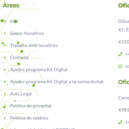
Àrees
Ofi
Inici
Dillu
42, E
Sobre Nosaltres
4320
Treballa amb nosaltres
(
Contacte
c
Ajudes programa Kit Digital
Ajudes programa Kit Digital a la connectivitat
Ofi
Avís Legal
Carre
Política de privacitat
4381
Política de cookies
(