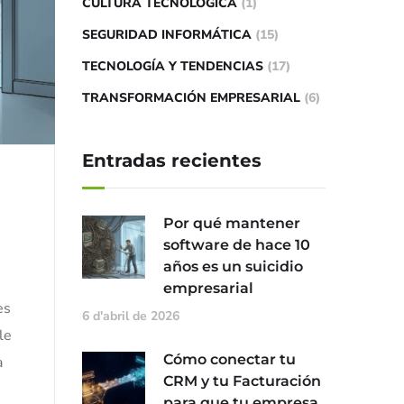
CULTURA TECNOLÓGICA
(1)
SEGURIDAD INFORMÁTICA
(15)
TECNOLOGÍA Y TENDENCIAS
(17)
TRANSFORMACIÓN EMPRESARIAL
(6)
Entradas recientes
Por qué mantener
software de hace 10
años es un suicidio
empresarial
es
6 d'abril de 2026
le
Cómo conectar tu
a
CRM y tu Facturación
para que tu empresa