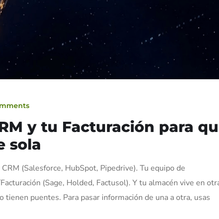
omments
RM y tu Facturación para q
 sola
a CRM (Salesforce, HubSpot, Pipedrive). Tu equipo de
/Facturación (Sage, Holded, Factusol). Y tu almacén vive en otr
no tienen puentes. Para pasar información de una a otra, usas