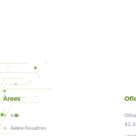
Àrees
Ofi
Inici
Dillu
42, E
Sobre Nosaltres