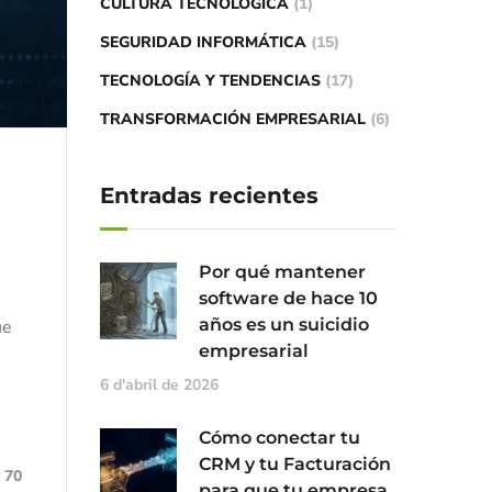
CULTURA TECNOLÓGICA
(1)
SEGURIDAD INFORMÁTICA
(15)
TECNOLOGÍA Y TENDENCIAS
(17)
TRANSFORMACIÓN EMPRESARIAL
(6)
Entradas recientes
Por qué mantener
software de hace 10
años es un suicidio
ue
empresarial
6 d'abril de 2026
n
Cómo conectar tu
CRM y tu Facturación
70
para que tu empresa