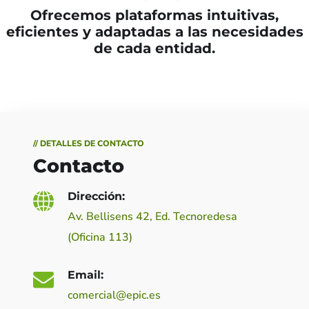
Ofrecemos plataformas intuitivas,
eficientes y adaptadas a las necesidades
de cada entidad.
// DETALLES DE CONTACTO
Contacto
Dirección:
Av. Bellisens 42, Ed. Tecnoredesa
(Oficina 113)
Email:
comercial@epic.es