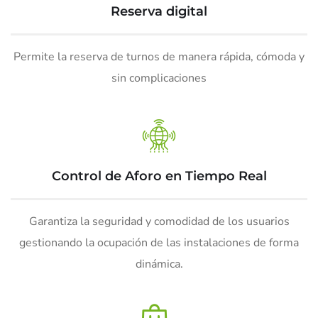
Reserva digital
Permite la reserva de turnos de manera rápida, cómoda y
sin complicaciones
Control de Aforo en Tiempo Real
Garantiza la seguridad y comodidad de los usuarios
gestionando la ocupación de las instalaciones de forma
dinámica.