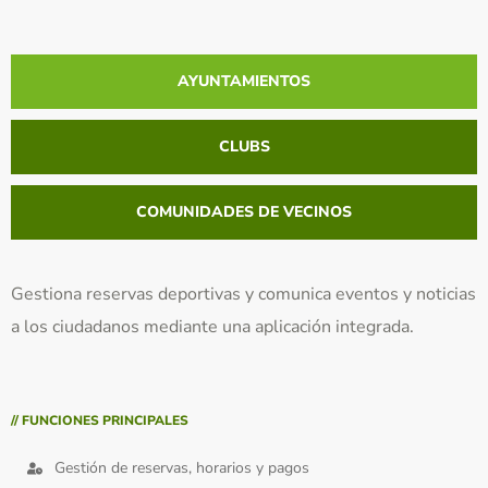
AYUNTAMIENTOS
CLUBS
COMUNIDADES DE VECINOS
Gestiona reservas deportivas y comunica eventos y noticias
a los ciudadanos mediante una aplicación integrada.
// FUNCIONES PRINCIPALES
Gestión de reservas, horarios y pagos