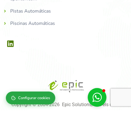
Pistas Automáticas
Piscinas Automáticas
Configurar cookies
Copyright © 2004-2026 Epic Solutions, tots els drets
reservats.