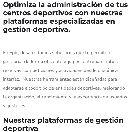
Optimiza la administración de tus
centros deportivos con nuestras
plataformas especializadas en
gestión deportiva.
En Epic, desarrollamos soluciones que te permiten
gestionar de forma eficiente equipos, entrenamientos,
reservas, competiciones y actividades desde una única
interfaz. Nuestras herramientas están diseñadas para
adaptarse a todo tipo de entidades deportivas, mejorando
la organización, el rendimiento y la experiencia de usuarios
y gestores.
Nuestras plataformas de gestión
deportiva