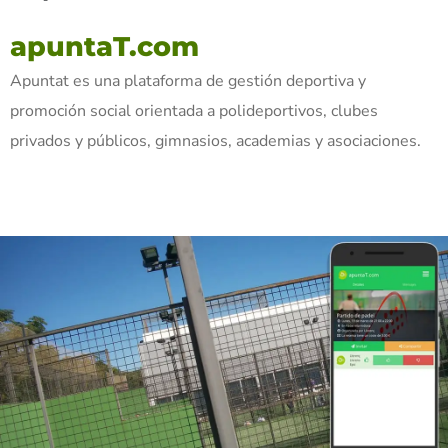
apuntaT.com
Apuntat es una plataforma de gestión deportiva y
promoción social orientada a polideportivos, clubes
privados y públicos, gimnasios, academias y asociaciones.