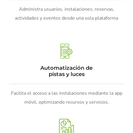
Administra usuarios, instalaciones, reservas,
actividades y eventos desde una sola plataforma
Automatización de
pistas y luces
Facilita el acceso a las instalaciones mediante la app
móvil, optimizando recursos y servicios.