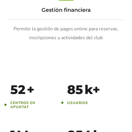
Gestión financiera
Permite la gestión de pagos online para reservas,
inscripciones y actividades del club
55
+
90
k+
CENTROS EN
USUARIOS
APUNTAT