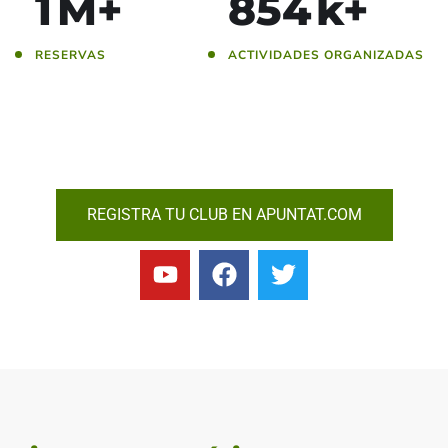
2
M+
900
k+
RESERVAS
ACTIVIDADES ORGANIZADAS
REGISTRA TU CLUB EN APUNTAT.COM