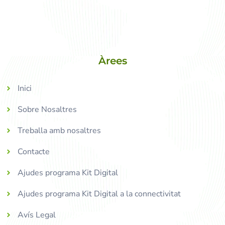
Àrees
Inici
Sobre Nosaltres
Treballa amb nosaltres
Contacte
Ajudes programa Kit Digital
Ajudes programa Kit Digital a la connectivitat
Avís Legal