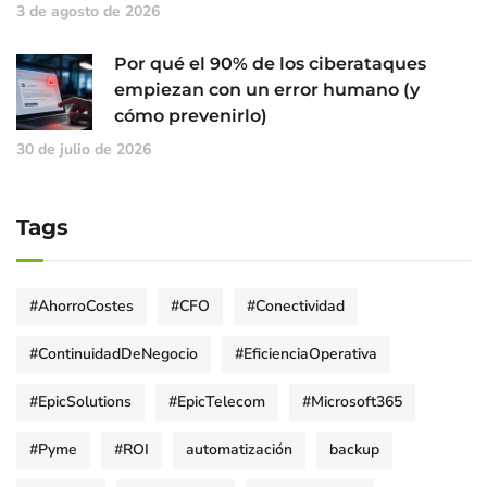
3 de agosto de 2026
Por qué el 90% de los ciberataques
empiezan con un error humano (y
cómo prevenirlo)
30 de julio de 2026
Tags
#AhorroCostes
#CFO
#Conectividad
#ContinuidadDeNegocio
#EficienciaOperativa
#EpicSolutions
#EpicTelecom
#Microsoft365
#Pyme
#ROI
automatización
backup