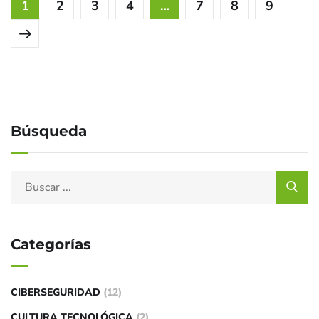
1
2
3
4
…
7
8
9
Búsqueda
Categorías
CIBERSEGURIDAD
(12)
CULTURA TECNOLÓGICA
(2)