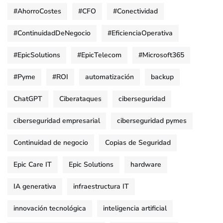
#AhorroCostes
#CFO
#Conectividad
#ContinuidadDeNegocio
#EficienciaOperativa
#EpicSolutions
#EpicTelecom
#Microsoft365
#Pyme
#ROI
automatización
backup
ChatGPT
Ciberataques
ciberseguridad
ciberseguridad empresarial
ciberseguridad pymes
Continuidad de negocio
Copias de Seguridad
Epic Care IT
Epic Solutions
hardware
IA generativa
infraestructura IT
innovación tecnológica
inteligencia artificial