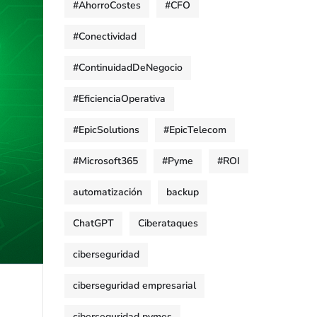
#AhorroCostes
#CFO
#Conectividad
#ContinuidadDeNegocio
#EficienciaOperativa
#EpicSolutions
#EpicTelecom
#Microsoft365
#Pyme
#ROI
automatización
backup
ChatGPT
Ciberataques
ciberseguridad
ciberseguridad empresarial
ciberseguridad pymes