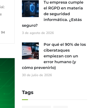
Tu empresa cumple
al:
el RGPD en materia
se
de seguridad
informática. ¿Estás
seguro?
94
3 de agosto de 2026
Por qué el 90% de los
ciberataques
empiezan con un
error humano (y
cómo prevenirlo)
30 de julio de 2026
Tags