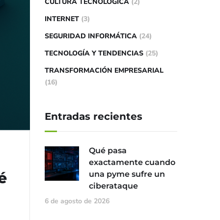
CULTURA TECNOLÓGICA
(2)
INTERNET
(3)
SEGURIDAD INFORMÁTICA
(24)
TECNOLOGÍA Y TENDENCIAS
(25)
TRANSFORMACIÓN EMPRESARIAL
(16)
Entradas recientes
Qué pasa
exactamente cuando
é
una pyme sufre un
ciberataque
6 de agosto de 2026