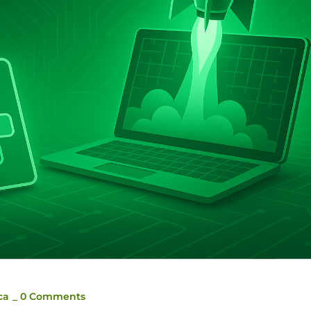
ca
_
0 Comments