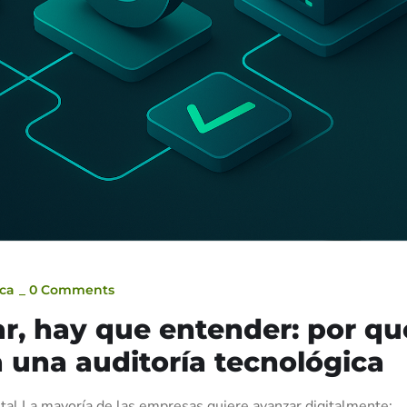
ica
_
0 Comments
r, hay que entender: por qu
 una auditoría tecnológica
ital La mayoría de las empresas quiere avanzar digitalmente: