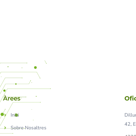
Àrees
Ofi
Inici
Dillu
42, E
Sobre Nosaltres