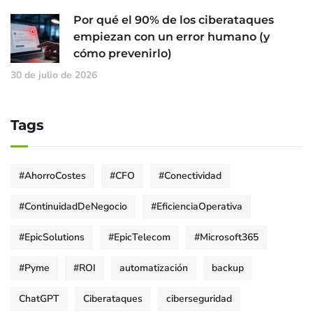
Por qué el 90% de los ciberataques
empiezan con un error humano (y
cómo prevenirlo)
30 de julio de 2026
Tags
#AhorroCostes
#CFO
#Conectividad
#ContinuidadDeNegocio
#EficienciaOperativa
#EpicSolutions
#EpicTelecom
#Microsoft365
#Pyme
#ROI
automatización
backup
ChatGPT
Ciberataques
ciberseguridad