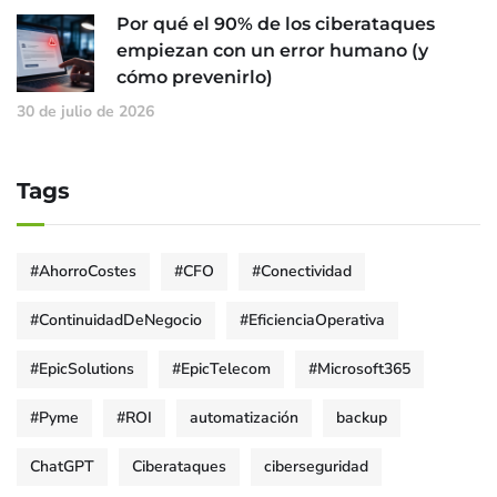
Por qué el 90% de los ciberataques
empiezan con un error humano (y
cómo prevenirlo)
30 de julio de 2026
Tags
#AhorroCostes
#CFO
#Conectividad
#ContinuidadDeNegocio
#EficienciaOperativa
#EpicSolutions
#EpicTelecom
#Microsoft365
#Pyme
#ROI
automatización
backup
ChatGPT
Ciberataques
ciberseguridad