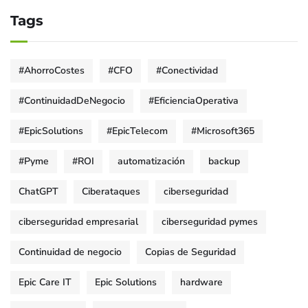
Tags
#AhorroCostes
#CFO
#Conectividad
#ContinuidadDeNegocio
#EficienciaOperativa
#EpicSolutions
#EpicTelecom
#Microsoft365
#Pyme
#ROI
automatización
backup
ChatGPT
Ciberataques
ciberseguridad
ciberseguridad empresarial
ciberseguridad pymes
Continuidad de negocio
Copias de Seguridad
Epic Care IT
Epic Solutions
hardware