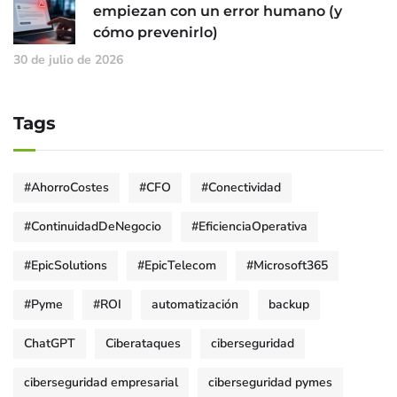
empiezan con un error humano (y
cómo prevenirlo)
30 de julio de 2026
Tags
#AhorroCostes
#CFO
#Conectividad
#ContinuidadDeNegocio
#EficienciaOperativa
#EpicSolutions
#EpicTelecom
#Microsoft365
#Pyme
#ROI
automatización
backup
ChatGPT
Ciberataques
ciberseguridad
ciberseguridad empresarial
ciberseguridad pymes