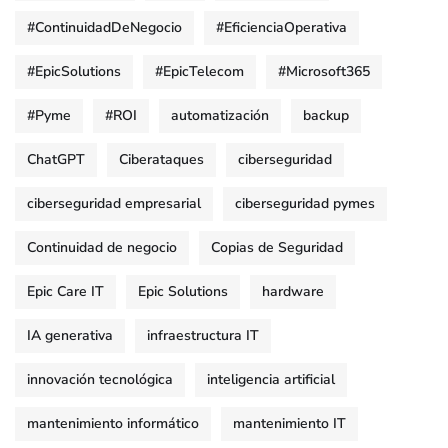
#ContinuidadDeNegocio
#EficienciaOperativa
#EpicSolutions
#EpicTelecom
#Microsoft365
#Pyme
#ROI
automatización
backup
ChatGPT
Ciberataques
ciberseguridad
ciberseguridad empresarial
ciberseguridad pymes
Continuidad de negocio
Copias de Seguridad
Epic Care IT
Epic Solutions
hardware
IA generativa
infraestructura IT
innovación tecnológica
inteligencia artificial
mantenimiento informático
mantenimiento IT