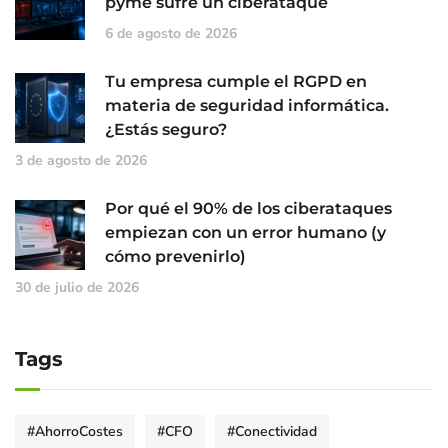
pyme sufre un ciberataque
6 de agosto de 2026
Tu empresa cumple el RGPD en
materia de seguridad informática.
¿Estás seguro?
3 de agosto de 2026
Por qué el 90% de los ciberataques
empiezan con un error humano (y
cómo prevenirlo)
30 de julio de 2026
Tags
#AhorroCostes
#CFO
#Conectividad