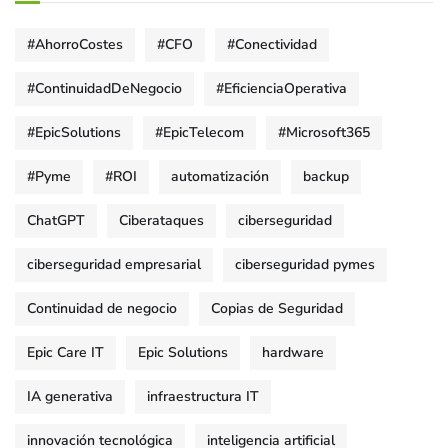
#AhorroCostes
#CFO
#Conectividad
#ContinuidadDeNegocio
#EficienciaOperativa
#EpicSolutions
#EpicTelecom
#Microsoft365
#Pyme
#ROI
automatización
backup
ChatGPT
Ciberataques
ciberseguridad
ciberseguridad empresarial
ciberseguridad pymes
Continuidad de negocio
Copias de Seguridad
Epic Care IT
Epic Solutions
hardware
IA generativa
infraestructura IT
innovación tecnológica
inteligencia artificial