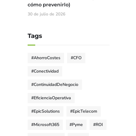
cómo prevenirlo)
30 de julio de 2026
Tags
#AhorroCostes
#CFO
#Conectividad
#ContinuidadDeNegocio
#EficienciaOperativa
#EpicSolutions
#EpicTelecom
#Microsoft365
#Pyme
#ROI