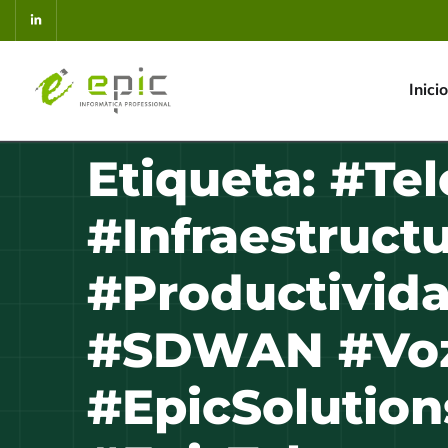
Inicio
Etiqueta:
#Tel
#Infraestructu
#Productivid
#SDWAN #Vo
#EpicSolution