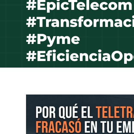
#EpicTelecom
#Transformaci
#Pyme
#EficienciaOp