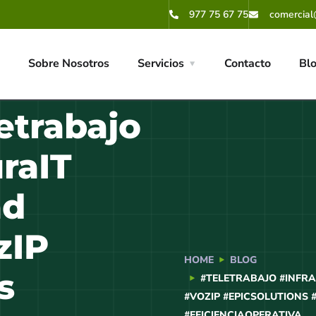
977 75 67 75
comercial
Sobre Nosotros
Servicios
Contacto
Bl
etrabajo
raIT
ad
zIP
HOME
BLOG
s
#TELETRABAJO #INFR
#VOZIP #EPICSOLUTIONS
#EFICIENCIAOPERATIVA