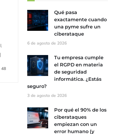
Qué pasa
exactamente cuando
una pyme sufre un
ciberataque
6 de agosto de 2026
l
]
Tu empresa cumple
el RGPD en materia
48
de seguridad
informática. ¿Estás
seguro?
3 de agosto de 2026
Por qué el 90% de los
ciberataques
empiezan con un
error humano (y