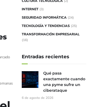
CULTURA TECNOLÓGICA
(2)
INTERNET
(3)
SEGURIDAD INFORMÁTICA
(24)
TECNOLOGÍA Y TENDENCIAS
(25)
TRANSFORMACIÓN EMPRESARIAL
es
(16)
Entradas recientes
arcado
Qué pasa
exactamente cuando
 semanas
una pyme sufre un
ciberataque
6 de agosto de 2026
el