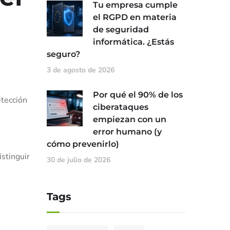
Tu empresa cumple
el RGPD en materia
de seguridad
informática. ¿Estás
seguro?
3 de agosto de 2026
Por qué el 90% de los
etección
ciberataques
empiezan con un
error humano (y
cómo prevenirlo)
istinguir
30 de julio de 2026
Tags