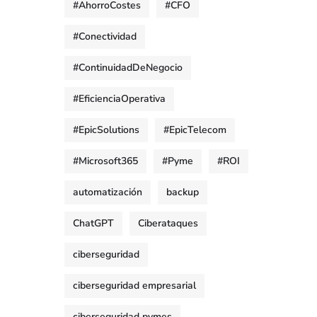
#AhorroCostes
#CFO
#Conectividad
#ContinuidadDeNegocio
#EficienciaOperativa
#EpicSolutions
#EpicTelecom
#Microsoft365
#Pyme
#ROI
automatización
backup
ChatGPT
Ciberataques
ciberseguridad
ciberseguridad empresarial
ciberseguridad pymes