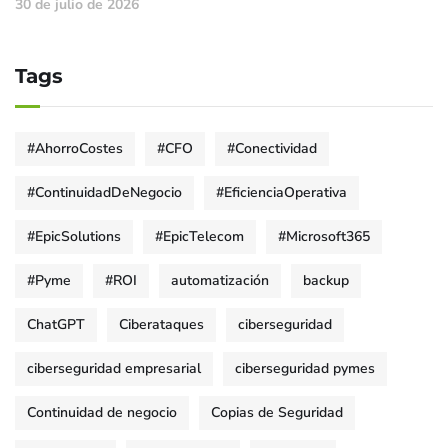
30 de julio de 2026
Tags
#AhorroCostes
#CFO
#Conectividad
#ContinuidadDeNegocio
#EficienciaOperativa
#EpicSolutions
#EpicTelecom
#Microsoft365
#Pyme
#ROI
automatización
backup
ChatGPT
Ciberataques
ciberseguridad
ciberseguridad empresarial
ciberseguridad pymes
Continuidad de negocio
Copias de Seguridad