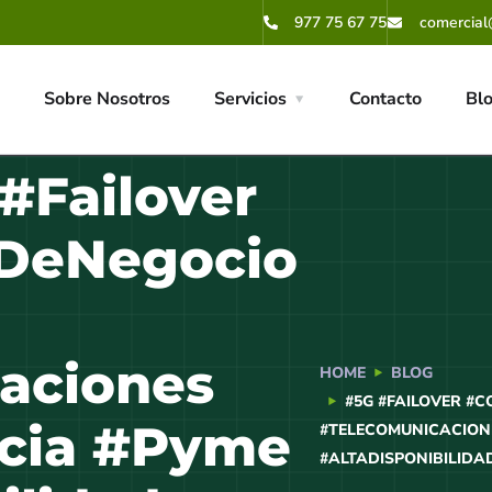
977 75 67 75
comercial
Sobre Nosotros
Servicios
Contacto
Bl
#Failover
dDeNegocio
aciones
HOME
BLOG
#5G #FAILOVER #
ncia #Pyme
#TELECOMUNICACIONE
#ALTADISPONIBILIDA