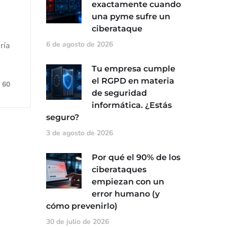
exactamente cuando
una pyme sufre un
ciberataque
6 de agosto de 2026
ría
Tu empresa cumple
el RGPD en materia
60
de seguridad
informática. ¿Estás
seguro?
3 de agosto de 2026
Por qué el 90% de los
ciberataques
empiezan con un
error humano (y
cómo prevenirlo)
30 de julio de 2026