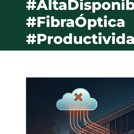
#AltaDisponib
#FibraÓptica
#Productivid