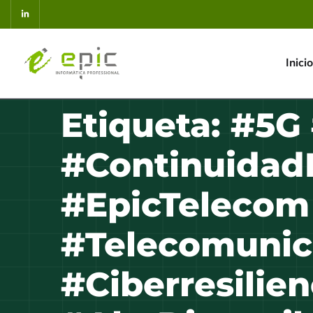
Inicio
Etiqueta:
#5G 
#Continuida
#EpicTelecom
#Telecomunic
#Ciberresilie