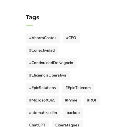
Tags
#AhorroCostes
#CFO
#Conectividad
#ContinuidadDeNegocio
#EficienciaOperativa
#EpicSolutions
#EpicTelecom
#Microsoft365
#Pyme
#ROI
automatización
backup
ChatGPT
Ciberataques