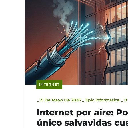
INTERNET
_
21 De Mayo De 2026
_
Epic Informática
_
0
Internet por aire: P
único salvavidas cua