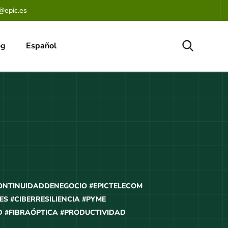
@epic.es
og
Español
CONTINUIDADDENEGOCIO #EPICTELECOM
S #CIBERRESILIENCIA #PYME
D #FIBRAÓPTICA #PRODUCTIVIDAD