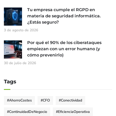
Tu empresa cumple el RGPD en
materia de seguridad informática.
¿Estás seguro?
3 de agosto de 2026
Por qué el 90% de los ciberataques
empiezan con un error humano (y
cómo prevenirlo)
30 de julio de 2026
Tags
#AhorroCostes
#CFO
#Conectividad
#ContinuidadDeNegocio
#EficienciaOperativa