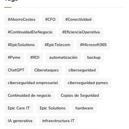
#AhorroCostes
#CFO
#Conectividad
#ContinuidadDeNegocio
#EficienciaOperativa
#EpicSolutions
#EpicTelecom
#Microsoft365
#Pyme
#ROI
automatización
backup
ChatGPT
Ciberataques
ciberseguridad
ciberseguridad empresarial
ciberseguridad pymes
Continuidad de negocio
Copias de Seguridad
Epic Care IT
Epic Solutions
hardware
IA generativa
infraestructura IT