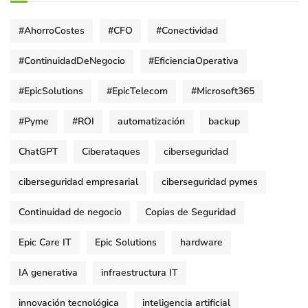
#AhorroCostes
#CFO
#Conectividad
#ContinuidadDeNegocio
#EficienciaOperativa
#EpicSolutions
#EpicTelecom
#Microsoft365
#Pyme
#ROI
automatización
backup
ChatGPT
Ciberataques
ciberseguridad
ciberseguridad empresarial
ciberseguridad pymes
Continuidad de negocio
Copias de Seguridad
Epic Care IT
Epic Solutions
hardware
IA generativa
infraestructura IT
innovación tecnológica
inteligencia artificial