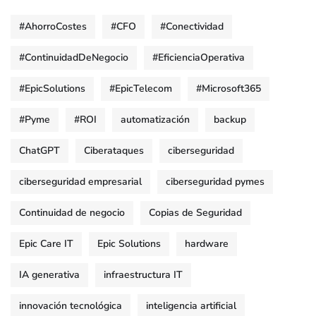
#AhorroCostes
#CFO
#Conectividad
#ContinuidadDeNegocio
#EficienciaOperativa
#EpicSolutions
#EpicTelecom
#Microsoft365
#Pyme
#ROI
automatización
backup
ChatGPT
Ciberataques
ciberseguridad
ciberseguridad empresarial
ciberseguridad pymes
Continuidad de negocio
Copias de Seguridad
Epic Care IT
Epic Solutions
hardware
IA generativa
infraestructura IT
innovación tecnológica
inteligencia artificial