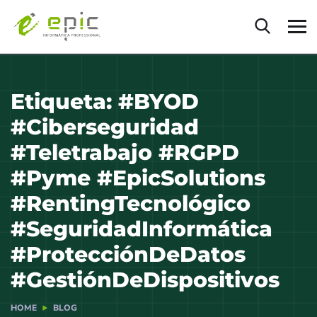
Etiqueta:
#BYOD
#Ciberseguridad
#Teletrabajo #RGPD
#Pyme #EpicSolutions
#RentingTecnológico
#SeguridadInformática
#ProtecciónDeDatos
#GestiónDeDispositivos
HOME
BLOG