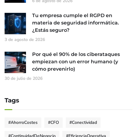
6 de agosto de 2026
Tu empresa cumple el RGPD en
materia de seguridad informática.
¿Estás seguro?
3 de agosto de 2026
Por qué el 90% de los ciberataques
empiezan con un error humano (y
cómo prevenirlo)
30 de julio de 2026
Tags
#AhorroCostes
#CFO
#Conectividad
#ContinuidadDeNegocio
#EficienciaOperativa