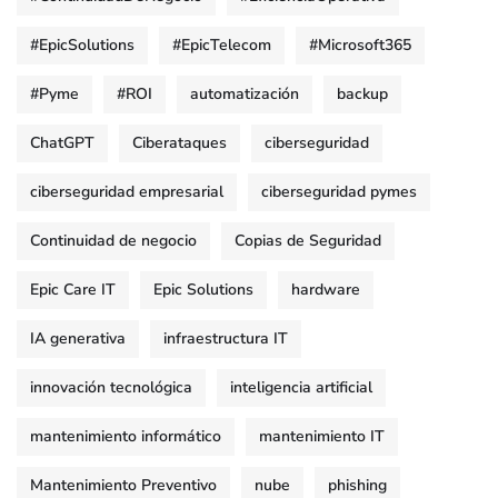
#EpicSolutions
#EpicTelecom
#Microsoft365
#Pyme
#ROI
automatización
backup
ChatGPT
Ciberataques
ciberseguridad
ciberseguridad empresarial
ciberseguridad pymes
Continuidad de negocio
Copias de Seguridad
Epic Care IT
Epic Solutions
hardware
IA generativa
infraestructura IT
innovación tecnológica
inteligencia artificial
mantenimiento informático
mantenimiento IT
Mantenimiento Preventivo
nube
phishing