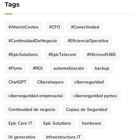
Tags
#AhorroCostes
#CFO
#Conectividad
#ContinuidadDeNegocio
#EficienciaOperativa
#EpicSolutions
#EpicTelecom
#Microsoft365
#Pyme
#ROI
automatización
backup
ChatGPT
Ciberataques
ciberseguridad
ciberseguridad empresarial
ciberseguridad pymes
Continuidad de negocio
Copias de Seguridad
Epic Care IT
Epic Solutions
hardware
IA generativa
infraestructura IT