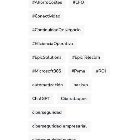
#AhorroCostes
#CFO
#Conectividad
#ContinuidadDeNegocio
#EficienciaOperativa
#EpicSolutions
#EpicTelecom
#Microsoft365
#Pyme
#ROI
automatización
backup
ChatGPT
Ciberataques
ciberseguridad
ciberseguridad empresarial
ciberseguridad pymes