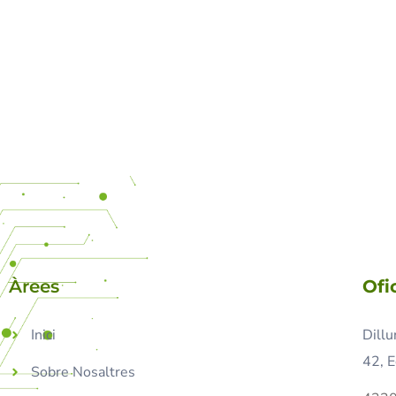
Àrees
Ofi
Inici
Dillu
42, E
Sobre Nosaltres