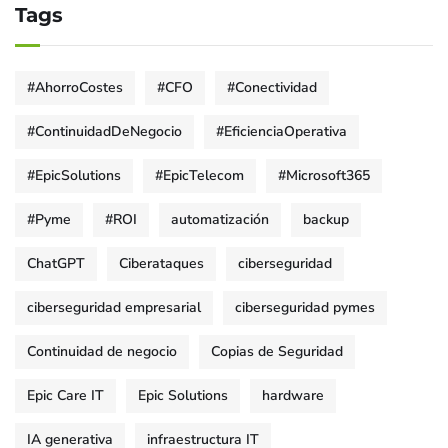
Tags
#AhorroCostes
#CFO
#Conectividad
#ContinuidadDeNegocio
#EficienciaOperativa
#EpicSolutions
#EpicTelecom
#Microsoft365
#Pyme
#ROI
automatización
backup
ChatGPT
Ciberataques
ciberseguridad
ciberseguridad empresarial
ciberseguridad pymes
Continuidad de negocio
Copias de Seguridad
Epic Care IT
Epic Solutions
hardware
IA generativa
infraestructura IT