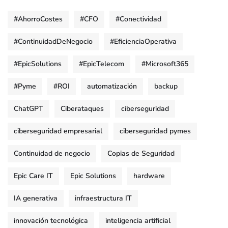
#AhorroCostes
#CFO
#Conectividad
#ContinuidadDeNegocio
#EficienciaOperativa
#EpicSolutions
#EpicTelecom
#Microsoft365
#Pyme
#ROI
automatización
backup
ChatGPT
Ciberataques
ciberseguridad
ciberseguridad empresarial
ciberseguridad pymes
Continuidad de negocio
Copias de Seguridad
Epic Care IT
Epic Solutions
hardware
IA generativa
infraestructura IT
innovación tecnológica
inteligencia artificial