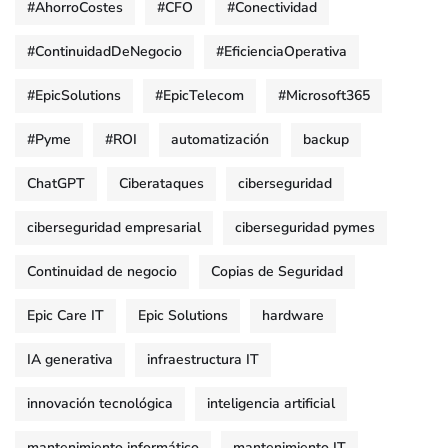
#AhorroCostes
#CFO
#Conectividad
#ContinuidadDeNegocio
#EficienciaOperativa
#EpicSolutions
#EpicTelecom
#Microsoft365
#Pyme
#ROI
automatización
backup
ChatGPT
Ciberataques
ciberseguridad
ciberseguridad empresarial
ciberseguridad pymes
Continuidad de negocio
Copias de Seguridad
Epic Care IT
Epic Solutions
hardware
IA generativa
infraestructura IT
innovación tecnológica
inteligencia artificial
mantenimiento informático
mantenimiento IT