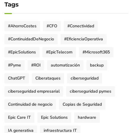
Tags
#AhorroCostes
#CFO
#Conectividad
#ContinuidadDeNegocio
#EficienciaOperativa
#EpicSolutions
#EpicTelecom
#Microsoft365
#Pyme
#ROI
automatización
backup
ChatGPT
Ciberataques
ciberseguridad
ciberseguridad empresarial
ciberseguridad pymes
Continuidad de negocio
Copias de Seguridad
Epic Care IT
Epic Solutions
hardware
IA generativa
infraestructura IT