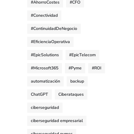
#AhorroCostes
#CFO
#Conectividad
#ContinuidadDeNegocio
#EficienciaOperativa
#EpicSolutions
#EpicTelecom
#Microsoft365
#Pyme
#ROI
automatización
backup
ChatGPT
Ciberataques
ciberseguridad
ciberseguridad empresarial
ciberseguridad pymes