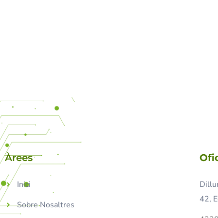
Àrees
Ofi
Inici
Dillu
42, E
Sobre Nosaltres