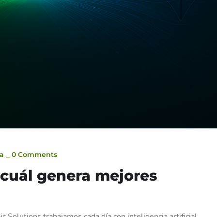
ca
_
0 Comments
 cuál genera mejores
 Solutions trabajamos cada día con inteligencia artificial