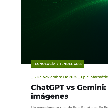
TECNOLOGÍA Y TENDENCIAS
_
6 De Noviembre De 2025
_
Epic Informáti
ChatGPT vs Gemini:
imágenes
Un experimento real de Epic Solutions En Epic