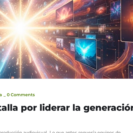
a
_
0 Comments
talla por liderar la generació
la producción audiovisual. Lo que antes requería equipos de