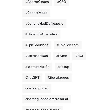
#AhorroCostes
#CFO
#Conectividad
#ContinuidadDeNegocio
#EficienciaOperativa
#EpicSolutions
#EpicTelecom
#Microsoft365
#Pyme
#ROI
automatización
backup
ChatGPT
Ciberataques
ciberseguridad
ciberseguridad empresarial
ciberseguridad pymes