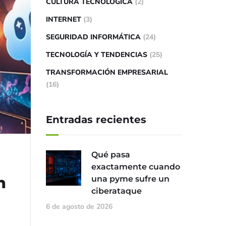
CULTURA TECNOLÓGICA
(2)
INTERNET
(3)
SEGURIDAD INFORMÁTICA
(24)
TECNOLOGÍA Y TENDENCIAS
(25)
TRANSFORMACIÓN EMPRESARIAL
(16)
Entradas recientes
Qué pasa
exactamente cuando
n
una pyme sufre un
ciberataque
6 de agosto de 2026