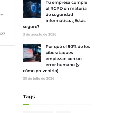
Tu empresa cumple
el RGPD en materia
te
de seguridad
informática. ¿Estás
seguro?
127
3 de agosto de 2026
Por qué el 90% de los
ciberataques
empiezan con un
error humano (y
cómo prevenirlo)
30 de julio de 2026
Tags