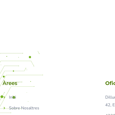
Àrees
Ofi
Inici
Dillu
42, E
Sobre Nosaltres