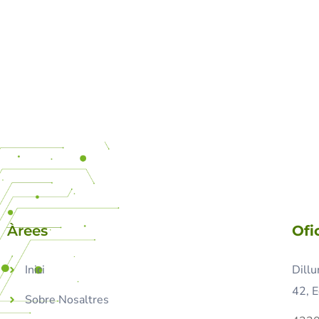
Àrees
Ofi
Inici
Dillu
42, E
Sobre Nosaltres