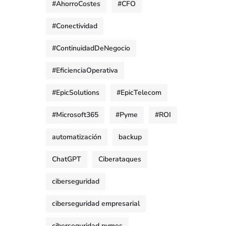
#AhorroCostes
#CFO
#Conectividad
#ContinuidadDeNegocio
#EficienciaOperativa
#EpicSolutions
#EpicTelecom
#Microsoft365
#Pyme
#ROI
automatización
backup
ChatGPT
Ciberataques
ciberseguridad
ciberseguridad empresarial
ciberseguridad pymes