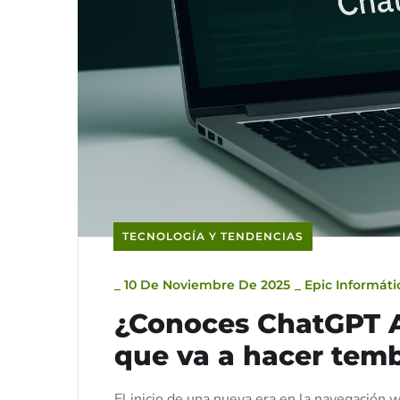
TECNOLOGÍA Y TENDENCIAS
_
10 De Noviembre De 2025
_
Epic Informáti
¿Conoces ChatGPT A
que va a hacer temb
El inicio de una nueva era en la navegació