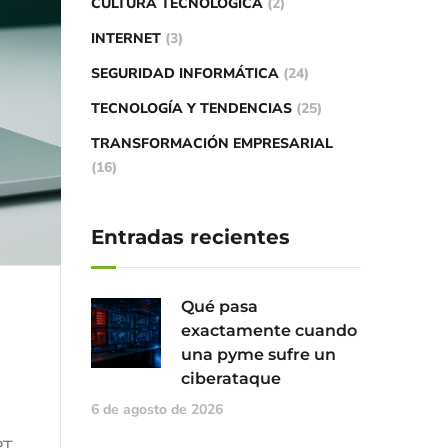
CULTURA TECNOLÓGICA
(2)
INTERNET
(3)
SEGURIDAD INFORMÁTICA
(24)
TECNOLOGÍA Y TENDENCIAS
(25)
TRANSFORMACIÓN EMPRESARIAL
(16)
Entradas recientes
Qué pasa
exactamente cuando
una pyme sufre un
ciberataque
6 de agosto de 2026
PT