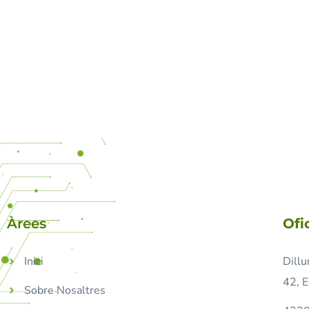
Àrees
Ofi
Inici
Dillu
42, E
Sobre Nosaltres