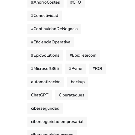
#AhorroCostes
#CFO
#Conectividad
#ContinuidadDeNegocio
#EficienciaOperativa
#EpicSolutions
#EpicTelecom
#Microsoft365
#Pyme
#ROI
automatización
backup
ChatGPT
Ciberataques
ciberseguridad
ciberseguridad empresarial
ciberseguridad pymes