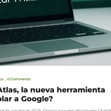
ca
_
0 Comments
tlas, la nueva herramienta
lar a Google?
n web En octubre de 2025, OpenAI presentó oficialmente ChatG