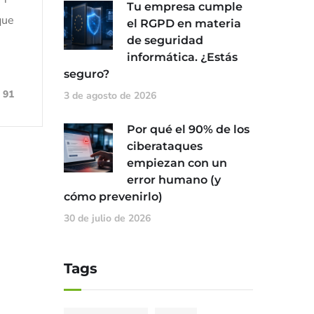
Tu empresa cumple
que
el RGPD en materia
de seguridad
informática. ¿Estás
seguro?
91
3 de agosto de 2026
Por qué el 90% de los
ciberataques
empiezan con un
error humano (y
cómo prevenirlo)
30 de julio de 2026
Tags