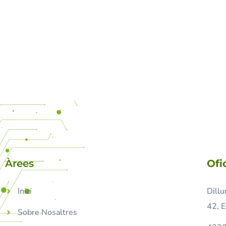
Àrees
Ofi
Inici
Dillu
42, E
Sobre Nosaltres