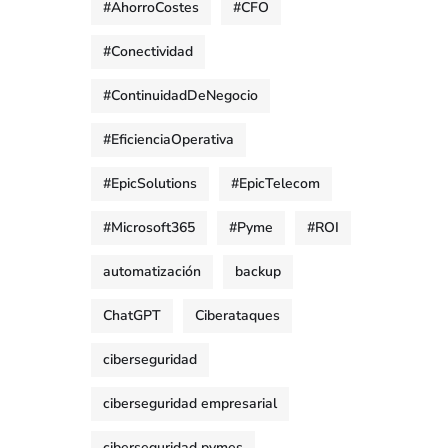
#AhorroCostes
#CFO
#Conectividad
#ContinuidadDeNegocio
#EficienciaOperativa
#EpicSolutions
#EpicTelecom
#Microsoft365
#Pyme
#ROI
automatización
backup
ChatGPT
Ciberataques
ciberseguridad
ciberseguridad empresarial
ciberseguridad pymes