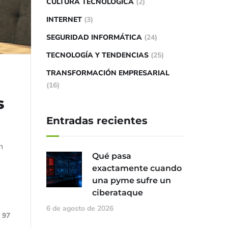
CULTURA TECNOLÓGICA
(2)
INTERNET
(3)
SEGURIDAD INFORMÁTICA
(24)
TECNOLOGÍA Y TENDENCIAS
(25)
TRANSFORMACIÓN EMPRESARIAL
(16)
s
Entradas recientes
n
Qué pasa
exactamente cuando
una pyme sufre un
ciberataque
6 de agosto de 2026
97