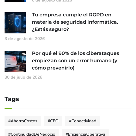
6 de agosto de 2026
Tu empresa cumple el RGPD en
materia de seguridad informática.
¿Estás seguro?
3 de agosto de 2026
Por qué el 90% de los ciberataques
empiezan con un error humano (y
cómo prevenirlo)
30 de julio de 2026
Tags
#AhorroCostes
#CFO
#Conectividad
#ContinuidadDeNegocio
#EficienciaOperativa