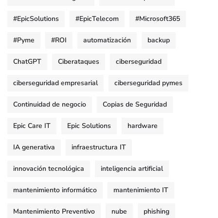
#EpicSolutions
#EpicTelecom
#Microsoft365
#Pyme
#ROI
automatización
backup
ChatGPT
Ciberataques
ciberseguridad
ciberseguridad empresarial
ciberseguridad pymes
Continuidad de negocio
Copias de Seguridad
Epic Care IT
Epic Solutions
hardware
IA generativa
infraestructura IT
innovación tecnológica
inteligencia artificial
mantenimiento informático
mantenimiento IT
Mantenimiento Preventivo
nube
phishing