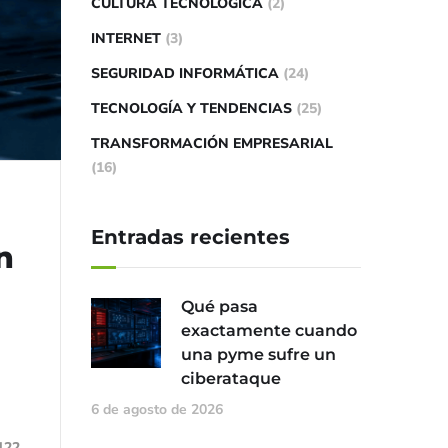
CULTURA TECNOLÓGICA
(2)
INTERNET
(3)
SEGURIDAD INFORMÁTICA
(24)
TECNOLOGÍA Y TENDENCIAS
(25)
TRANSFORMACIÓN EMPRESARIAL
(16)
Entradas recientes
n
Qué pasa
exactamente cuando
una pyme sufre un
ciberataque
6 de agosto de 2026
122