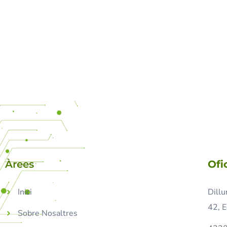
Àrees
Ofi
Inici
Dillu
42, E
Sobre Nosaltres