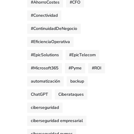
#AhorroCostes
#CFO
#Conectividad
#ContinuidadDeNegocio
#EficienciaOperativa
#EpicSolutions
#EpicTelecom
#Microsoft365
#Pyme
#ROI
automatización
backup
ChatGPT
Ciberataques
ciberseguridad
ciberseguridad empresarial
ciberseguridad pymes