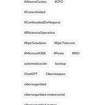
#AhorroCostes
#CFO
#Conectividad
#ContinuidadDeNegocio
#EficienciaOperativa
#EpicSolutions
#EpicTelecom
#Microsoft365
#Pyme
#ROI
automatización
backup
ChatGPT
Ciberataques
ciberseguridad
ciberseguridad empresarial
ciberseguridad pymes