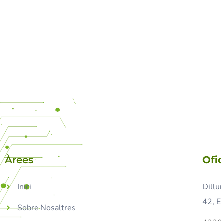
Àrees
Ofi
Inici
Dillu
42, E
Sobre Nosaltres