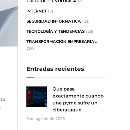
CULTURA TECNOLÓGICA
(2)
INTERNET
(3)
SEGURIDAD INFORMÁTICA
(24)
TECNOLOGÍA Y TENDENCIAS
(25)
TRANSFORMACIÓN EMPRESARIAL
(16)
Entradas recientes
Qué pasa
exactamente cuando
 su
una pyme sufre un
»
ciberataque
6 de agosto de 2026