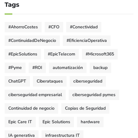
Tags
#AhorroCostes
#CFO
#Conectividad
#ContinuidadDeNegocio
#EficienciaOperativa
#EpicSolutions
#EpicTelecom
#Microsoft365
#Pyme
#ROI
automatización
backup
ChatGPT
Ciberataques
ciberseguridad
ciberseguridad empresarial
ciberseguridad pymes
Continuidad de negocio
Copias de Seguridad
Epic Care IT
Epic Solutions
hardware
IA generativa
infraestructura IT