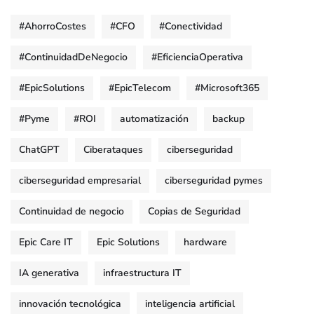
#AhorroCostes
#CFO
#Conectividad
#ContinuidadDeNegocio
#EficienciaOperativa
#EpicSolutions
#EpicTelecom
#Microsoft365
#Pyme
#ROI
automatización
backup
ChatGPT
Ciberataques
ciberseguridad
ciberseguridad empresarial
ciberseguridad pymes
Continuidad de negocio
Copias de Seguridad
Epic Care IT
Epic Solutions
hardware
IA generativa
infraestructura IT
innovación tecnológica
inteligencia artificial