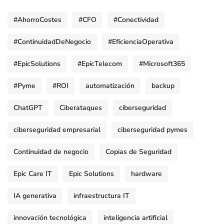
#AhorroCostes
#CFO
#Conectividad
#ContinuidadDeNegocio
#EficienciaOperativa
#EpicSolutions
#EpicTelecom
#Microsoft365
#Pyme
#ROI
automatización
backup
ChatGPT
Ciberataques
ciberseguridad
ciberseguridad empresarial
ciberseguridad pymes
Continuidad de negocio
Copias de Seguridad
Epic Care IT
Epic Solutions
hardware
IA generativa
infraestructura IT
innovación tecnológica
inteligencia artificial