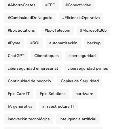
#AhorroCostes
#CFO
#Conectividad
#ContinuidadDeNegocio
#EficienciaOperativa
#EpicSolutions
#EpicTelecom
#Microsoft365
#Pyme
#ROI
automatización
backup
ChatGPT
Ciberataques
ciberseguridad
ciberseguridad empresarial
ciberseguridad pymes
Continuidad de negocio
Copias de Seguridad
Epic Care IT
Epic Solutions
hardware
IA generativa
infraestructura IT
innovación tecnológica
inteligencia artificial