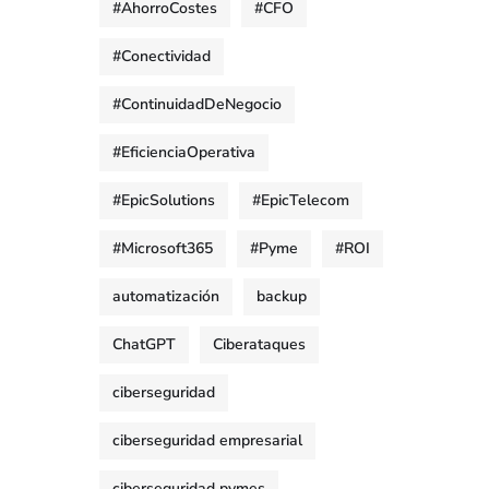
#AhorroCostes
#CFO
#Conectividad
#ContinuidadDeNegocio
#EficienciaOperativa
#EpicSolutions
#EpicTelecom
#Microsoft365
#Pyme
#ROI
automatización
backup
ChatGPT
Ciberataques
ciberseguridad
ciberseguridad empresarial
ciberseguridad pymes