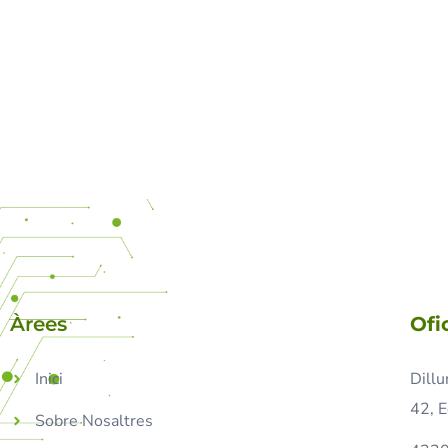
Àrees
Ofi
Inici
Dillu
42, E
Sobre Nosaltres