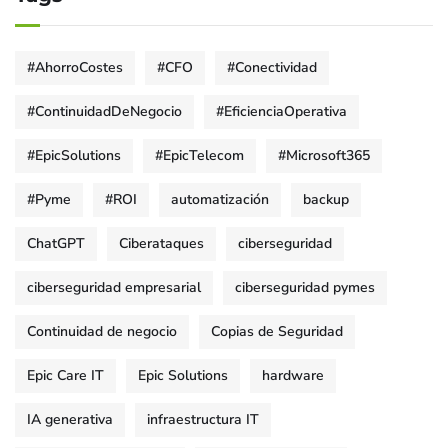
#AhorroCostes
#CFO
#Conectividad
#ContinuidadDeNegocio
#EficienciaOperativa
#EpicSolutions
#EpicTelecom
#Microsoft365
#Pyme
#ROI
automatización
backup
ChatGPT
Ciberataques
ciberseguridad
ciberseguridad empresarial
ciberseguridad pymes
Continuidad de negocio
Copias de Seguridad
Epic Care IT
Epic Solutions
hardware
IA generativa
infraestructura IT