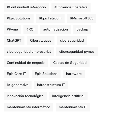
#ContinuidadDeNegocio
#EficienciaOperativa
#EpicSolutions
#EpicTelecom
#Microsoft365
#Pyme
#ROI
automatización
backup
ChatGPT
Ciberataques
ciberseguridad
ciberseguridad empresarial
ciberseguridad pymes
Continuidad de negocio
Copias de Seguridad
Epic Care IT
Epic Solutions
hardware
IA generativa
infraestructura IT
innovación tecnológica
inteligencia artificial
mantenimiento informático
mantenimiento IT