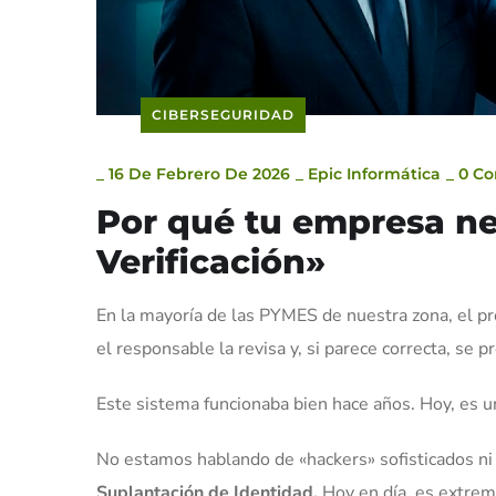
CIBERSEGURIDAD
_
16 De Febrero De 2026
_
Epic Informática
_
0 C
Por qué tu empresa ne
Verificación»
En la mayoría de las PYMES de nuestra zona, el pro
el responsable la revisa y, si parece correcta, se p
Este sistema funcionaba bien hace años. Hoy, es u
No estamos hablando de «hackers» sofisticados ni
Suplantación de Identidad.
Hoy en día, es extrema