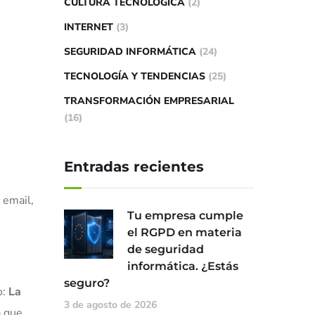
CULTURA TECNOLÓGICA
(2)
INTERNET
(3)
SEGURIDAD INFORMÁTICA
(24)
TECNOLOGÍA Y TENDENCIAS
(25)
TRANSFORMACIÓN EMPRESARIAL
(16)
Entradas recientes
 email,
Tu empresa cumple
el RGPD en materia
de seguridad
informática. ¿Estás
seguro?
o:
La
3 de agosto de 2026
a que