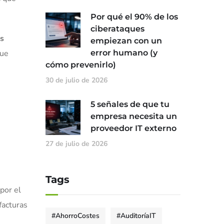
.
Por qué el 90% de los
ciberataques
ns
empiezan con un
que
error humano (y
cómo prevenirlo)
30 de julio de 2026
5 señales de que tu
empresa necesita un
proveedor IT externo
27 de julio de 2026
Tags
 por el
facturas
#AhorroCostes
#AuditoríaIT