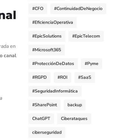
#CFO
#ContinuidadDeNegocio
nal
#EficienciaOperativa
#EpicSolutions
#EpicTelecom
rada en
#Microsoft365
o canal
#ProtecciónDeDatos
#Pyme
#RGPD
#ROI
#SaaS
#SeguridadInformática
a
#SharePoint
backup
ChatGPT
Ciberataques
ciberseguridad