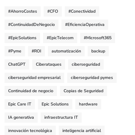
#AhorroCostes
#CFO
#Conectividad
#ContinuidadDeNegocio
#EficienciaOperativa
#EpicSolutions
#EpicTelecom
#Microsoft365
#Pyme
#ROI
automatización
backup
ChatGPT
Ciberataques
ciberseguridad
ciberseguridad empresarial
ciberseguridad pymes
Continuidad de negocio
Copias de Seguridad
Epic Care IT
Epic Solutions
hardware
IA generativa
infraestructura IT
innovación tecnológica
inteligencia artificial