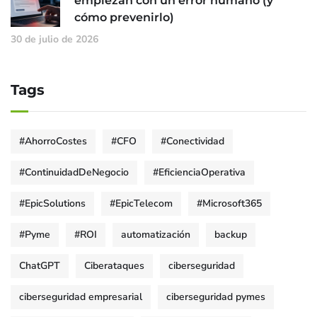
empiezan con un error humano (y
cómo prevenirlo)
30 de julio de 2026
Tags
#AhorroCostes
#CFO
#Conectividad
#ContinuidadDeNegocio
#EficienciaOperativa
#EpicSolutions
#EpicTelecom
#Microsoft365
#Pyme
#ROI
automatización
backup
ChatGPT
Ciberataques
ciberseguridad
ciberseguridad empresarial
ciberseguridad pymes