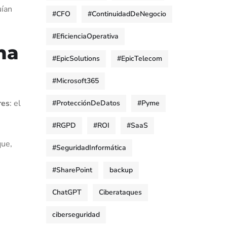
uían
#CFO
#ContinuidadDeNegocio
#EficienciaOperativa
ma
#EpicSolutions
#EpicTelecom
#Microsoft365
res
: el
#ProtecciónDeDatos
#Pyme
#RGPD
#ROI
#SaaS
que,
#SeguridadInformática
#SharePoint
backup
ChatGPT
Ciberataques
ciberseguridad