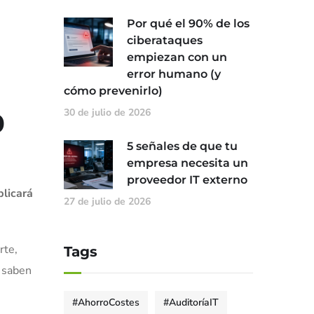
Por qué el 90% de los
ciberataques
empiezan con un
error humano (y
cómo prevenirlo)
30 de julio de 2026
0
5 señales de que tu
empresa necesita un
proveedor IT externo
blicará
27 de julio de 2026
rte,
Tags
o saben
#AhorroCostes
#AuditoríaIT