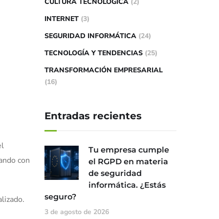
CULTURA TECNOLÓGICA
(2)
INTERNET
(3)
SEGURIDAD INFORMÁTICA
(24)
TECNOLOGÍA Y TENDENCIAS
(25)
TRANSFORMACIÓN EMPRESARIAL
(16)
Entradas recientes
el
Tu empresa cumple
nando con
el RGPD en materia
de seguridad
informática. ¿Estás
seguro?
lizado.
3 de agosto de 2026