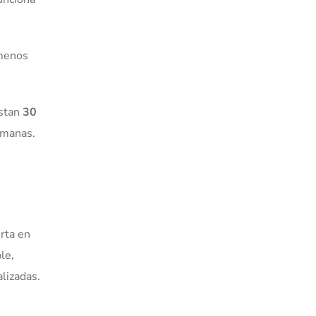
 menos
astan
30
emanas.
erta en
le,
lizadas.