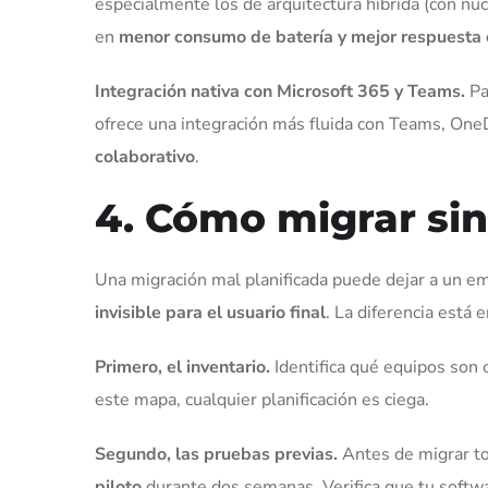
especialmente los de arquitectura híbrida (con núc
en
menor consumo de batería y mejor respuesta 
Integración nativa con Microsoft 365 y Teams.
Pa
ofrece una integración más fluida con Teams, OneDr
colaborativo
.
4. Cómo migrar si
Una migración mal planificada puede dejar a un em
invisible para el usuario final
. La diferencia está 
Primero, el inventario.
Identifica qué equipos son 
este mapa, cualquier planificación es ciega.
Segundo, las pruebas previas.
Antes de migrar t
piloto
durante dos semanas. Verifica que tu softwar