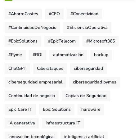
#AhorroCostes
#CFO
#Conectividad
#ContinuidadDeNegocio
#EficienciaOperativa
#EpicSolutions
#EpicTelecom
#Microsoft365
#Pyme
#ROI
automatización
backup
ChatGPT
Ciberataques
ciberseguridad
ciberseguridad empresarial
ciberseguridad pymes
Continuidad de negocio
Copias de Seguridad
Epic Care IT
Epic Solutions
hardware
IA generativa
infraestructura IT
innovación tecnológica
inteligencia artificial